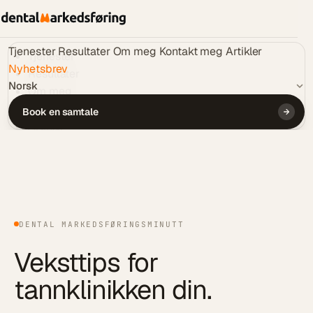
Tjenester
Resultater
Om meg
Kontakt meg
Artikler
Tjenester
Nyhetsbrev
Resultater
Norsk
Om meg
Kontakt meg
Book en samtale
Artikler
Nyhetsbrev
🇳🇴
NO
Book en samtale
DENTAL MARKEDSFØRINGSMINUTT
Veksttips for
tannklinikken
din.