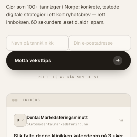
Gjør som 100+ tannleger i Norge: konkrete, testede
digitale strategier i ett kort nyhetsbrev — rett i
innboksen. 60 sekunders lesetid, aldri spam.
Motta veksttips
MELD DEG AV NÅR SOM HELST
INNBOKS
Dental Markedsføringsminutt
OTP
nå
oletom@dentalmarkedsforing.no
Slik fylte denne klinikken kalenderen på 3 uker