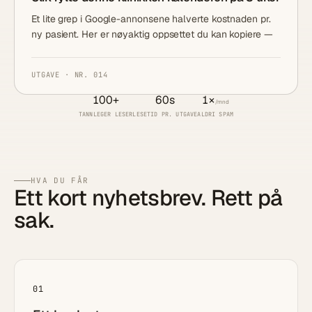
Et lite grep i Google-annonsene halverte kostnaden pr.
ny pasient. Her er nøyaktig oppsettet du kan kopiere —
UTGAVE · NR. 014
100+
60
s
1×
/mnd
TANNLEGER LESER
LESETID PR. UTGAVE
ALDRI SPAM
HVA DU FÅR
Ett kort nyhetsbrev. Rett på
sak.
01