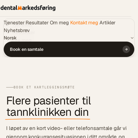
Tjenester
Resultater
Om meg
Kontakt meg
Artikler
Tjenester
Nyhetsbrev
Resultater
Norsk
Om meg
Kontakt meg
Book en samtale
Artikler
Nyhetsbrev
🇳🇴
NO
BOOK ET KARTLEGGINGSMØTE
Book en samtale
Flere pasienter til
tannklinikken din
I løpet av en kort video- eller telefonsamtale går vi
gjennom konkurransesituasjonen i ditt område, og